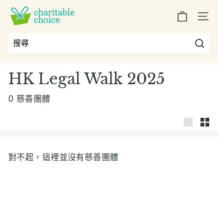
跳
C
到
SIT
h
內
a
容
r
搜
搜
Close
i
尋
尋
HK Legal Walk 2025
t
a
0 慈善團體
b
l
e
大
小
C
對不起，這裡並沒有慈善團體
h
o
i
c
e